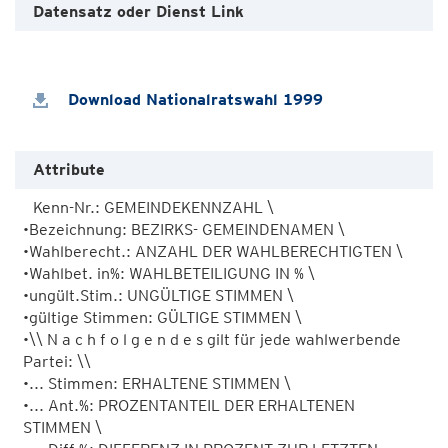
Datensatz oder Dienst Link
Download Nationalratswahl 1999
Attribute
Kenn-Nr.: GEMEINDEKENNZAHL \ 

•Bezeichnung: BEZIRKS- GEMEINDENAMEN \ 

•Wahlberecht.: ANZAHL DER WAHLBERECHTIGTEN \ 

•Wahlbet. in%: WAHLBETEILIGUNG IN % \ 

•ungült.Stim.: UNGÜLTIGE STIMMEN \ 

•gültige Stimmen: GÜLTIGE STIMMEN \ 

•\\ N a c h f o l g e n d e s gilt für jede wahlwerbende 
Partei: \\ 

•... Stimmen: ERHALTENE STIMMEN \ 	

•... Ant.%: PROZENTANTEIL DER ERHALTENEN 
STIMMEN \ 
