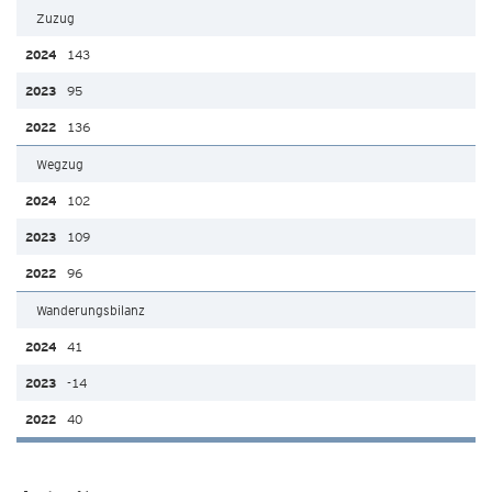
Zuzug
143
95
136
Wegzug
102
109
96
Wanderungsbilanz
41
-14
40