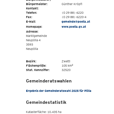
Bürgermeister:
Günther Kröpfl
Kontakt:
Telefon:
(0 29 88) 6220
Fax:
(0 29 88) 6220-4
E-Mail:
gemeinde@poella.at
Homepage:
www.poella.gv.at
Adresse:
Marktgemeinde
Neupölla 4
3593
Neupölla
Bezirk:
Zwettl
2
Flächengröße:
105 km
Stat. Kennziffer:
32520
Gemeinderatswahlen
Ergebnis der Gemeinderatswahl 2025 für Pölla
Gemeindestatistik
Katasterfläche: 10.435 ha