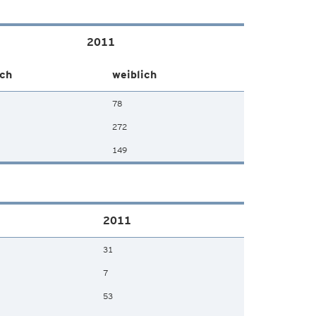
2011
ch
weiblich
78
272
149
2011
31
7
53