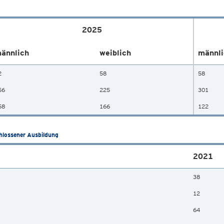
2025
ännlich
weiblich
männli
2
58
58
56
225
301
58
166
122
hlossener Ausbildung
2021
38
12
64