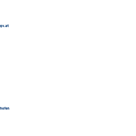
gv.at
nhofen