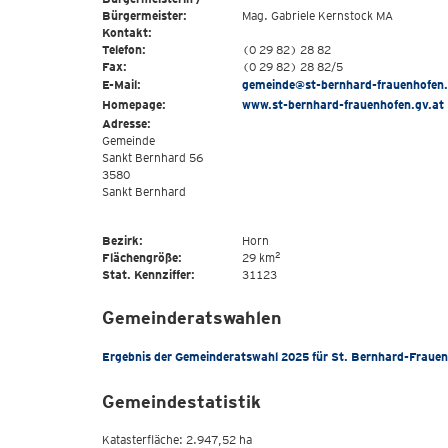
Bürgermeister:
Mag. Gabriele Kernstock MA
Kontakt:
Telefon:
(0 29 82) 28 82
Fax:
(0 29 82) 28 82/5
E-Mail:
gemeinde@st-bernhard-frauenhofen.
Homepage:
www.st-bernhard-frauenhofen.gv.at
Adresse:
Gemeinde
Sankt Bernhard 56
3580
Sankt Bernhard
Bezirk:
Horn
2
Flächengröße:
29 km
Stat. Kennziffer:
31123
Gemeinderatswahlen
Ergebnis der Gemeinderatswahl 2025 für St. Bernhard-Fraue
Gemeindestatistik
Katasterfläche: 2.947,52 ha