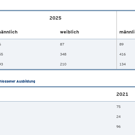
2025
ännlich
weiblich
männli
6
87
89
55
348
416
93
210
134
hlossener Ausbildung
2021
75
24
96