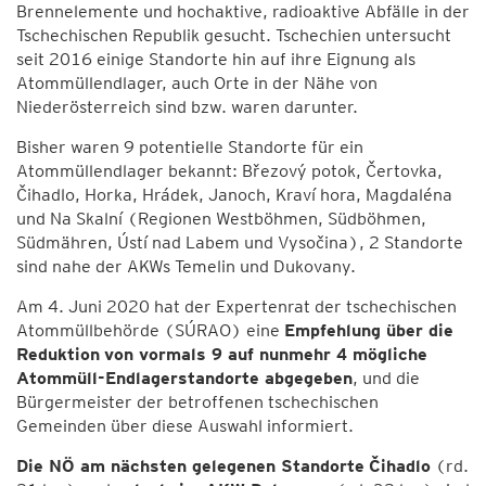
Brennelemente und hochaktive, radioaktive Abfälle in der
Tschechischen Republik gesucht. Tschechien untersucht
seit 2016 einige Standorte hin auf ihre Eignung als
Atommüllendlager, auch Orte in der Nähe von
Niederösterreich sind bzw. waren darunter.
Bisher waren 9 potentielle Standorte für ein
Atommüllendlager bekannt: Březový potok, Čertovka,
Čihadlo, Horka, Hrádek, Janoch, Kraví hora, Magdaléna
und Na Skalní (Regionen Westböhmen, Südböhmen,
Südmähren, Ústí nad Labem und Vysočina), 2 Standorte
sind nahe der AKWs Temelin und Dukovany.
Am 4. Juni 2020 hat der Expertenrat der tschechischen
Atommüllbehörde (SÚRAO) eine
Empfehlung über die
Reduktion
von vormals 9 auf nunmehr 4 mögliche
Atommüll-Endlagerstandorte abgegeben
, und die
Bürgermeister der betroffenen tschechischen
Gemeinden über diese Auswahl informiert.
Die NÖ am nächsten gelegenen Standorte
Čihadlo
(rd.