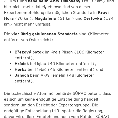
21 km) und
nahe beim AKW Dukovany
(rd. 32 km) sind
hier nicht mehr dabei
,
ebenso sind von dieser
Expertenempfehlung die möglichen Standorte in
Kravi
Hora
(70 km),
Magdalena
(61 km) und
Certovka
(174
km) nicht mehr umfasst.
Die
vier übrig gebliebenen Standorte
sind (Kilometer
entfernt von Österreich):
Březový potok
im Kreis Pilsen (106 Kilometer
entfernt),
Hrádek
bei Iglau (40 Kilometer entfernt),
Horka
bei Třebíč (45 Kilometer entfernt) und
Janoch
beim AKW Temelín (48 Kilometer
entfernt).
Die tschechische Atommüllbehörde SÚRAO betont, dass
es sich um keine endgültige Entscheidung handelt,
sondern um den Bericht der Expertengruppe. Die
endgültige Entscheidung trifft später die Regierung,
davor wird diese Empfehlung noch vom Rat der SÚRAO