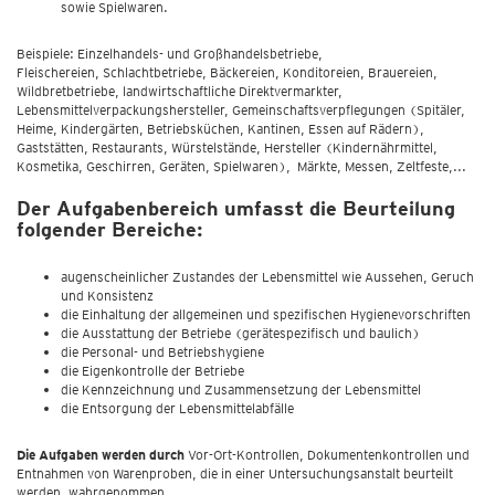
sowie Spielwaren.
Beispiele: Einzelhandels- und Großhandelsbetriebe,
Fleischereien, Schlachtbetriebe, Bäckereien, Konditoreien, Brauereien,
Wildbretbetriebe, landwirtschaftliche Direktvermarkter,
Lebensmittelverpackungshersteller, Gemeinschaftsverpflegungen (Spitäler,
Heime, Kindergärten, Betriebsküchen, Kantinen, Essen auf Rädern),
Gaststätten, Restaurants, Würstelstände, Hersteller (Kindernährmittel,
Kosmetika, Geschirren, Geräten, Spielwaren), Märkte, Messen, Zeltfeste,...
Der Aufgabenbereich umfasst die Beurteilung
folgender Bereiche:
augenscheinlicher Zustandes der Lebensmittel wie Aussehen, Geruch
und Konsistenz
die Einhaltung der allgemeinen und spezifischen Hygienevorschriften
die Ausstattung der Betriebe (gerätespezifisch und baulich)
die Personal- und Betriebshygiene
die Eigenkontrolle der Betriebe
die Kennzeichnung und Zusammensetzung der Lebensmittel
die Entsorgung der Lebensmittelabfälle
Die Aufgaben werden durch
Vor-Ort-Kontrollen, Dokumentenkontrollen und
Entnahmen von Warenproben, die in einer Untersuchungsanstalt beurteilt
werden, wahrgenommen.