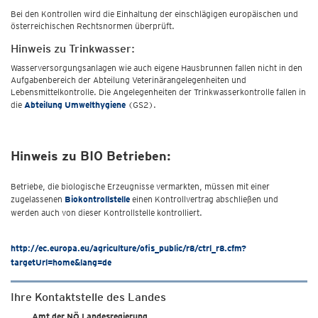
Bei den Kontrollen wird die Einhaltung der einschlägigen europäischen und
österreichischen Rechtsnormen überprüft.
Hinweis zu Trinkwasser:
Wasserversorgungsanlagen wie auch eigene Hausbrunnen fallen nicht in den
Aufgabenbereich der Abteilung Veterinärangelegenheiten und
Lebensmittelkontrolle. Die Angelegenheiten der Trinkwasserkontrolle fallen in
die
Abteilung Umwelthygiene
(GS2).
Hinweis zu BIO Betrieben:
Betriebe, die biologische Erzeugnisse vermarkten, müssen mit einer
zugelassenen
Biokontrollstelle
einen Kontrollvertrag abschließen und
werden auch von dieser Kontrollstelle kontrolliert.
http://ec.europa.eu/agriculture/ofis_public/r8/ctrl_r8.cfm?
targetUrl=home&lang=de
Ihre Kontaktstelle des Landes
Amt der NÖ Landesregierung