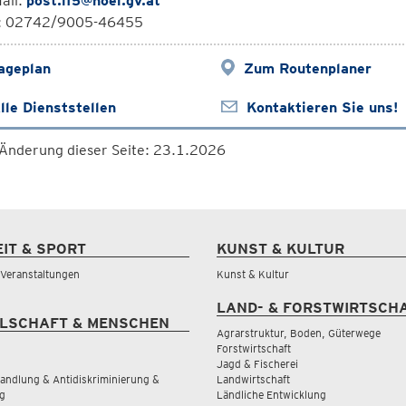
ail:
post.lf5@noel.gv.at
l: 02742/9005-46455
ageplan
Zum Routenplaner
lle Dienststellen
Kontaktieren Sie uns!
 Änderung dieser Seite: 23.1.2026
EIT & SPORT
KUNST & KULTUR
& Veranstaltungen
Kunst & Kultur
LAND- & FORSTWIRTSCH
LSCHAFT & MENSCHEN
Agrarstruktur, Boden, Güterwege
Forstwirtschaft
Jagd & Fischerei
andlung & Antidiskriminierung &
Landwirtschaft
g
Ländliche Entwicklung