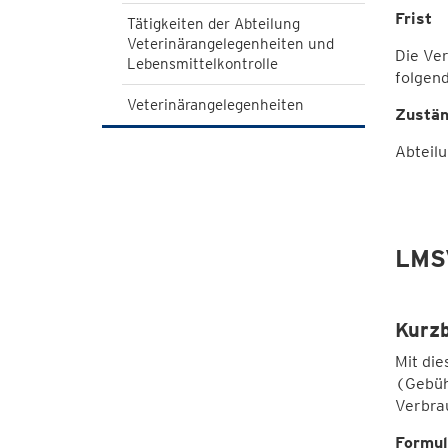
Frist
Tätigkeiten der Abteilung
Veterinärangelegenheiten und
Die Ver
Lebensmittelkontrolle
folgen
Veterinärangelegenheiten
Zustän
Abteil
LMS
Kurz
Mit die
(Gebüh
Verbra
Formul