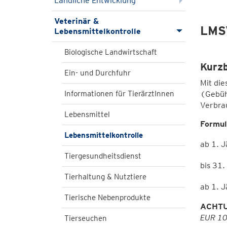
Ländliche Entwicklung
Veterinär &
LMS
Lebensmittelkontrolle
Biologische Landwirtschaft
Kurz
Ein- und Durchfuhr
Mit die
Informationen für TierärztInnen
(Gebüh
Verbra
Lebensmittel
Formul
Lebensmittelkontrolle
ab 1. 
Tiergesundheitsdienst
bis 31
Tierhaltung & Nutztiere
ab 1. 
Tierische Nebenprodukte
ACHT
EUR 10 
Tierseuchen