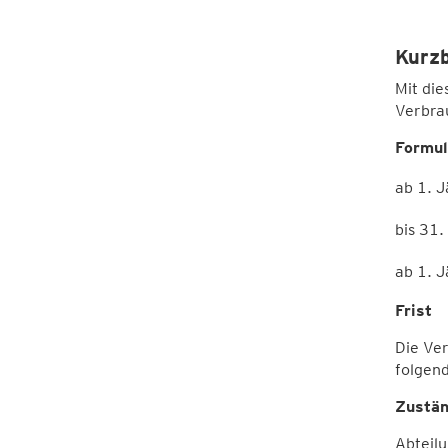
Kurz
Mit di
Verbra
Formul
ab 1. 
bis 31
ab 1. 
Frist
Die Ver
folgen
Zustän
Abteil