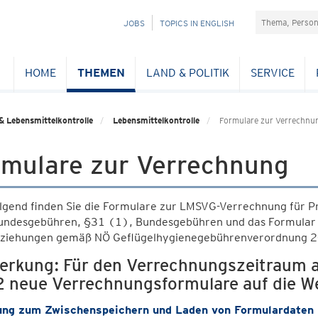
Suchefeld
NAVIGATION
JOBS
TOPICS IN ENGLISH
ÜBERSPRINGEN
HOME
THEMEN
LAND & POLITIK
SERVICE
& Lebensmittelkontrolle
Lebensmittelkontrolle
Formulare zur Verrechnu
rmulare zur Verrechnung
lgend finden Sie die Formulare zur LMSVG-Verrechnung für
undesgebühren, §31 (1), Bundesgebühren und das Formular z
ziehungen gemäß NÖ Geflügelhygienegebührenverordnung 
rkung: Für den Verrechnungszeitraum 
 neue Verrechnungsformulare auf die Web
ung zum Zwischenspeichern und Laden von Formulardaten