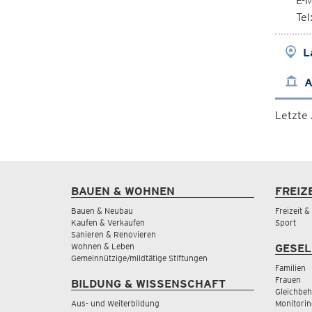
E-M
Te
L
A
Letzte
BAUEN & WOHNEN
FREIZ
Bauen & Neubau
Freizeit 
Kaufen & Verkaufen
Sport
Sanieren & Renovieren
Wohnen & Leben
GESEL
Gemeinnützige/mildtätige Stiftungen
Familien
Frauen
BILDUNG & WISSENSCHAFT
Gleichbeh
Aus- und Weiterbildung
Monitorin