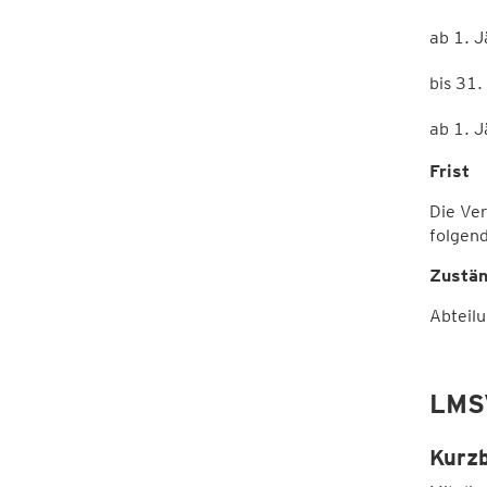
ab 1. 
bis 31
ab 1. 
Frist
Die Ver
folgen
Zustän
Abteil
LMS
Kurz