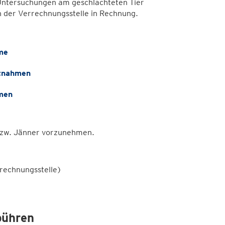
 Untersuchungen am geschlachteten Tier
der Verrechnungsstelle in Rechnung.
me
ntnahmen
men
i bzw. Jänner vorzunehmen.
rechnungsstelle)
ühren