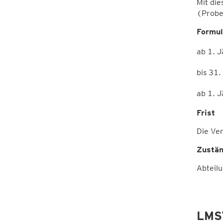
Mit die
(Probe
Formul
ab 1. 
bis 31
ab 1. 
Frist
Die Ver
Zustän
Abteil
LMS