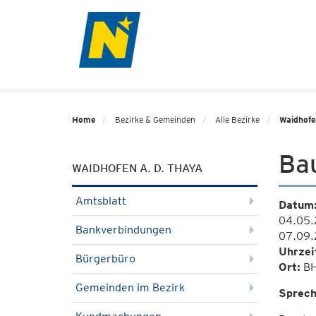
Home
Bezirke & Gemeinden
Alle Bezirke
Waidhofe
Ba
WAIDHOFEN A. D. THAYA
Amtsblatt
Datum
04.05.
Bankverbindungen
07.09.
Uhrzei
Bürgerbüro
Ort:
BH
Gemeinden im Bezirk
Sprech