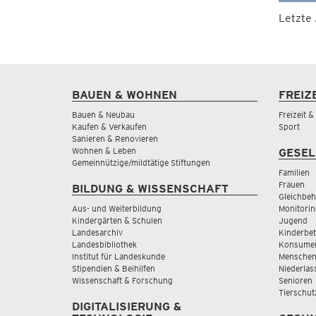
Letzte
BAUEN & WOHNEN
FREIZ
Bauen & Neubau
Freizeit 
Kaufen & Verkaufen
Sport
Sanieren & Renovieren
Wohnen & Leben
GESEL
Gemeinnützige/mildtätige Stiftungen
Familien
Frauen
BILDUNG & WISSENSCHAFT
Gleichbeh
Aus- und Weiterbildung
Monitorin
Kindergärten & Schulen
Jugend
Landesarchiv
Kinderbe
Landesbibliothek
Konsumen
Institut für Landeskunde
Menschen
Stipendien & Beihilfen
Niederlas
Wissenschaft & Forschung
Senioren
Tierschut
DIGITALISIERUNG &