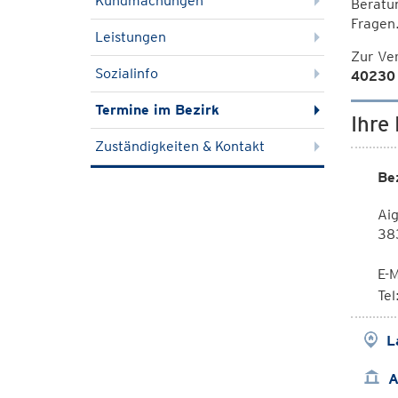
Kundmachungen
Beratu
Fragen
Leistungen
Zur Ve
Sozialinfo
40230
Termine im Bezirk
Ihre
Zuständigkeiten & Kontakt
Be
Aig
38
E-M
Te
L
A