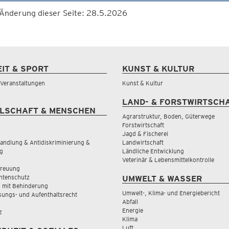
 Änderung dieser Seite: 28.5.2026
EIT & SPORT
KUNST & KULTUR
& Veranstaltungen
Kunst & Kultur
LAND- & FORSTWIRTSCH
LSCHAFT & MENSCHEN
Agrarstruktur, Boden, Güterwege
Forstwirtschaft
Jagd & Fischerei
andlung & Antidiskriminierung &
Landwirtschaft
g
Ländliche Entwicklung
Veterinär & Lebensmittelkontrolle
treuung
tenschutz
UMWELT & WASSER
 mit Behinderung
Umwelt-, Klima- und Energiebericht
sungs- und Aufenthaltsrecht
Abfall
Energie
z
Klima
Luft