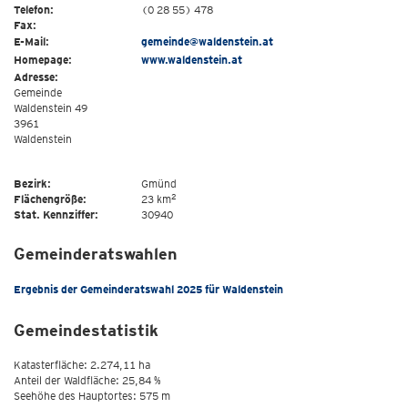
Telefon:
(0 28 55) 478
Fax:
E-Mail:
gemeinde@waldenstein.at
Homepage:
www.waldenstein.at
Adresse:
Gemeinde
Waldenstein 49
3961
Waldenstein
Bezirk:
Gmünd
2
Flächengröße:
23 km
Stat. Kennziffer:
30940
Gemeinderatswahlen
Ergebnis der Gemeinderatswahl 2025 für Waldenstein
Gemeindestatistik
Katasterfläche: 2.274,11 ha
Anteil der Waldfläche: 25,84 %
Seehöhe des Hauptortes: 575 m