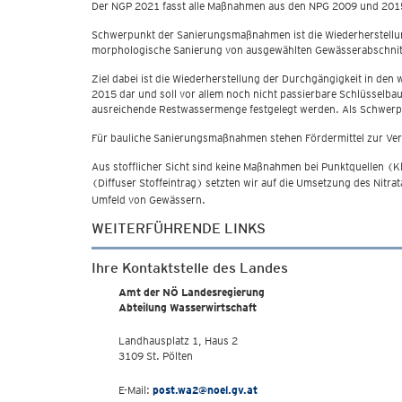
Der NGP 2021 fasst alle Maßnahmen aus den NPG 2009 und 20
Schwerpunkt der Sanierungsmaßnahmen ist die Wiederherstellun
morphologische Sanierung von ausgewählten Gewässerabschni
Ziel dabei ist die Wiederherstellung der Durchgängigkeit in 
2015 dar und soll vor allem noch nicht passierbare Schlüsselbau
ausreichende Restwassermenge festgelegt werden. Als Schwerp
Für bauliche Sanierungsmaßnahmen stehen Fördermittel zur Ve
Aus stofflicher Sicht sind keine Maßnahmen bei Punktquellen (Kl
(Diffuser Stoffeintrag) setzten wir auf die Umsetzung des Nitr
Umfeld von Gewässern.
WEITERFÜHRENDE LINKS
Ihre Kontaktstelle des Landes
Amt der NÖ Landesregierung
Abteilung Wasserwirtschaft
Landhausplatz 1, Haus 2
3109 St. Pölten
E-Mail:
post.wa2@noel.gv.at