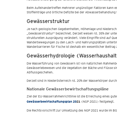
Beim Aufeinandertreffen mehrerer ungünstiger Faktoren kann e
Stoffeinträge und örtliche Defizite bei der Abwasserbehandlung
Gewässerstruktur
Je nach geologischen Gegebenheiten, Höhenlage und Niederschl
„Gewässerstruktur" bezeichnet. Derzeit weisen rd. 35% der unter
strukturellen Ausprägung verändert. Viele Eingriffe sind auf Qu
Wanderbewegungen zu den Laich- und Nahrungsplätzen unterbroc
Wanderbarrieren für Fische ist deshalb ein wesentlicher Beitrag
Gewässerhydrologie (Wasserhaushal
Die Wasserführung von Gewässern ist von natürlichen Rahmenbed
Gewässerlebewesen und die Vegetation der Bäche und Flüsse si
Abflussgeschehen.
Derzeit sind in Niederösterreich rd. 20% der Wasserkörper dur
Nationale Gewässerbewirtschaftungspläne
Ziel der EU-Wasserrahmenrichtlinie ist die Erreichung eines g
Gewässerbewirtschaftungsplan 20
21
(NGP 2021) festgelegt.
Die Rechtsvorschrift zur Umsetzung des NGP 2021 wurde im BGBl