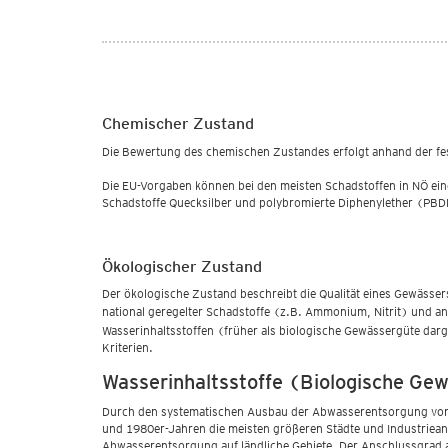
Chemischer Zustand
Die Bewertung des chemischen Zustandes erfolgt anhand der fest
Die EU-Vorgaben können bei den meisten Schadstoffen in NÖ ei
Schadstoffe Quecksilber und polybromierte Diphenylether (PBDE)
Ökologischer Zustand
Der ökologische Zustand beschreibt die Qualität eines Gewässers
national geregelter Schadstoffe (z.B. Ammonium, Nitrit) und 
Wasserinhaltsstoffen (früher als biologische Gewässergüte dar
Kriterien.
Wasserinhaltsstoffe (Biologische Ge
Durch den systematischen Ausbau der Abwasserentsorgung von G
und 1980er-Jahren die meisten größeren Städte und Industriean
Abwasserentsorgung auf ländliche Gebiete. Der Anschlussgrad 