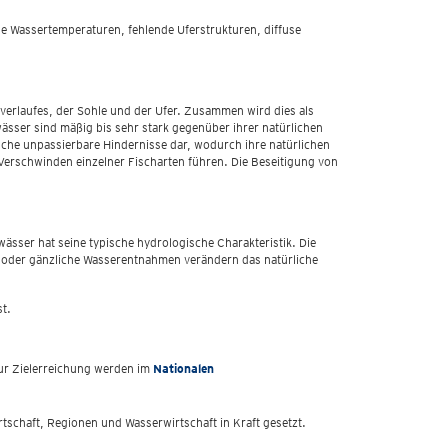
e Wassertemperaturen, fehlende Uferstrukturen, diffuse
erlaufes, der Sohle und der Ufer. Zusammen wird dies als
ässer sind mäßig bis sehr stark gegenüber ihrer natürlichen
ische unpassierbare Hindernisse dar, wodurch ihre natürlichen
erschwinden einzelner Fischarten führen. Die Beseitigung von
ser hat seine typische hydrologische Charakteristik. Die
 oder gänzliche Wasserentnahmen verändern das natürliche
t.
zur Zielerreichung werden im
Nationalen
schaft, Regionen und Wasserwirtschaft in Kraft gesetzt.