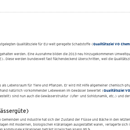
gelegten Qualitätsziele für EU-weit geregelte Schadstoffe (
Qualitätsziel VO Chem
ngehalten werden. Eine Ausnahme bilden die 2013 neu hinzugekommenen Umweltqual
. Diese werden bundesweit fast flächendeckend überschritten, weil die Qualitätszi
 als Lebensraum für Tiere und Pflanzen. Er wird mit Hilfe allgemeiner chemisch-ph
anhand natürlich vorkommender Lebewesen im Gewässer bewertet (
Qualitätsziel V
gestellt) sind nun auch die Gewässerstruktur (Ufer- und Sohldynamik, etc.) und 
wässergüte)
emeinden und Industrie hat sich der Zustand der Flüsse und Bäche in den letzte
lagen mit modernen, biologischen Kläranlagen ausgestattet waren, verlagerte sich
an kommunale Kläranlagen beträgt inzwischen knapp 95 %.