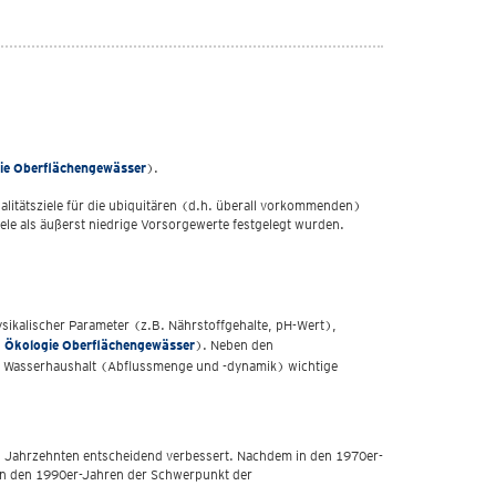
ie Oberflächengewässer
).
itätsziele für die ubiquitären (d.h. überall vorkommenden)
ele als äußerst niedrige Vorsorgewerte festgelegt wurden.
ysikalischer Parameter (z.B. Nährstoffgehalte, pH-Wert),
O Ökologie Oberflächengewässer
). Neben den
der Wasserhaushalt (Abflussmenge und -dynamik) wichtige
n Jahrzehnten entscheidend verbessert. Nachdem in den 1970er-
 in den 1990er-Jahren der Schwerpunkt der