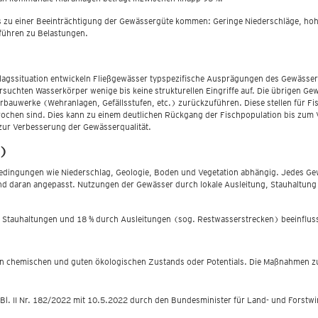
s zu einer Beeinträchtigung der Gewässergüte kommen: Geringe Niederschläge, hoh
 führen zu Belastungen.
agssituation entwickeln Fließgewässer typspezifische Ausprägungen des Gewässerv
suchten Wasserkörper wenige bis keine strukturellen Eingriffe auf. Die übrigen Gew
erbauwerke (Wehranlagen, Gefällsstufen, etc.) zurückzuführen. Diese stellen für F
hen sind. Dies kann zu einem deutlichen Rückgang der Fischpopulation bis zum V
 zur Verbesserung der Gewässerqualität.
t)
ingungen wie Niederschlag, Geologie, Boden und Vegetation abhängig. Jedes Gewäs
nd daran angepasst. Nutzungen der Gewässer durch lokale Ausleitung, Stauhaltung
ch Stauhaltungen und 18 % durch Ausleitungen (sog. Restwasserstrecken) beeinfluss
uten chemischen und guten ökologischen Zustands oder Potentials. Die Maßnahmen 
. II Nr. 182/2022 mit 10.5.2022 durch den Bundesminister für Land- und Forstwirt