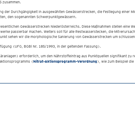
15 zusammen.
g der Durchgängigkeit in ausgewählten Gewässerstrecken, die Festlegung einer M
tten, den sogenannten Schwerpunktgewässern.
den wesentlichen Gewässerstrecken Niederösterreichs. Diese Maßnahmen stellen ei
werke passierbar machen. Weiters soll für alle Restwasserstecken, die Mitverursac
unkt sehen wir die morphologische Sanierung von Gewässerstrecken um schlussend
rfügung (UFG, BGBl Nr. 185/1993, in der geltenden Fassung).
äranlagen) erforderlich, um den Nährstoffeintrag aus Punktquellen signifikant zu r
ataktionsprogramms (
Nitrat-Aktionsprogramm-Verordnung
), wie zum Beispiel di