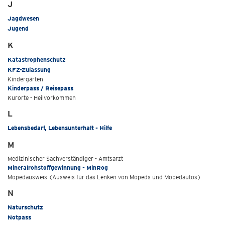
J
Jagdwesen
Jugend
K
Katastrophenschutz
KFZ-Zulassung
Kindergärten
Kinderpass / Reisepass
Kurorte - Heilvorkommen
L
Lebensbedarf, Lebensunterhalt - Hilfe
M
Medizinischer Sachverständiger - Amtsarzt
Mineralrohstoffgewinnung - MinRog
Mopedausweis (Ausweis für das Lenken von Mopeds und Mopedautos)
N
Naturschutz
Notpass