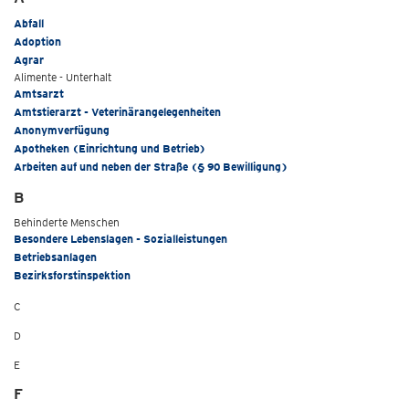
Abfall
Adoption
Agrar
Alimente - Unterhalt
Amtsarzt
Amtstierarzt - Veterinärangelegenheiten
Anonymverfügung
Apotheken (Einrichtung und Betrieb)
Arbeiten auf und neben der Straße (§ 90 Bewilligung)
B
Behinderte Menschen
Besondere Lebenslagen - Sozialleistungen
Betriebsanlagen
Bezirksforstinspektion
C
D
E
F