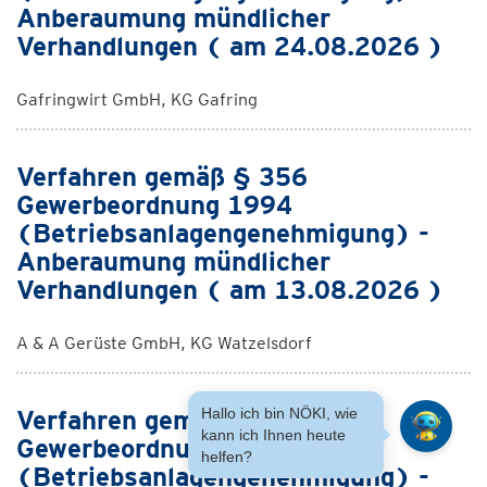
Anberaumung mündlicher
Verhandlungen ( am 24.08.2026 )
Gafringwirt GmbH, KG Gafring
Verfahren gemäß § 356
Gewerbeordnung 1994
(Betriebsanlagengenehmigung) -
Anberaumung mündlicher
Verhandlungen ( am 13.08.2026 )
A & A Gerüste GmbH, KG Watzelsdorf
Verfahren gemäß § 356
Hallo ich bin NÖKI, wie
kann ich Ihnen heute
Gewerbeordnung 1994
helfen?
(Betriebsanlagengenehmigung) -