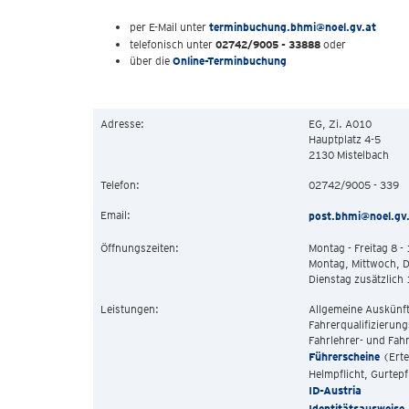
per E-Mail unter
terminbuchung.bhmi@noel.gv.at
telefonisch unter
02742/9005 - 33888
oder
über die
Online-Terminbuchung
Adresse:
EG, Zi. A010
Hauptplatz 4-5
2130 Mistelbach
Telefon:
02742/9005 - 339
Email:
post.bhmi@noel.gv
Öffnungszeiten:
Montag - Freitag 8 -
Montag, Mittwoch, 
Dienstag zusätzlich 
Leistungen:
Allgemeine Auskünf
Fahrerqualifizierun
Fahrlehrer- und Fah
Führerscheine
(Erte
Helmpflicht, Gurtep
ID-Austria
Identitätsausweise