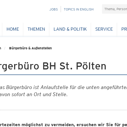
Suchefeld
NAVIGATION
JOBS
TOPICS IN ENGLISH
ÜBERSPRINGEN
HOME
THEMEN
LAND & POLITIK
SERVICE
PR
n
Bürgerbüro & Außenstellen
rgerbüro BH St. Pölten
as Bürgerbüro ist Anlaufstelle für die unten angeführte
avon sofort an Ort und Stelle.
tezeiten möglichst zu vermeiden, ersuchen wir Sie für pe