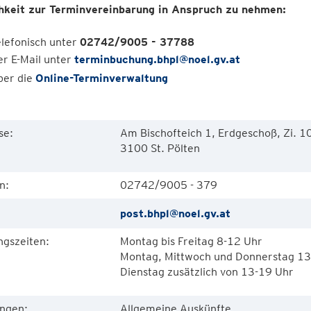
hkeit zur Terminvereinbarung in Anspruch zu nehmen:
elefonisch unter
02742/9005 - 37788
er E-Mail unter
terminbuchung.bhpl@noel.gv.at
ber die
Online-Terminverwaltung
se:
Am Bischofteich 1, Erdgeschoß, Zi. 1
3100 St. Pölten
n:
02742/9005 - 379
post.bhpl@noel.gv.at
ngszeiten:
Montag bis Freitag 8-12 Uhr
Montag, Mittwoch und Donnerstag 13
Dienstag zusätzlich von 13-19 Uhr
ungen:
Allgemeine Auskünfte