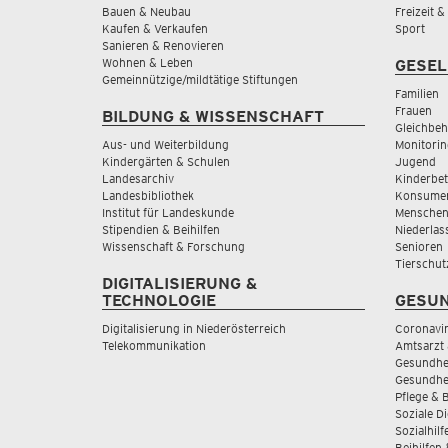
Bauen & Neubau
Freizeit 
Kaufen & Verkaufen
Sport
Sanieren & Renovieren
Wohnen & Leben
GESEL
Gemeinnützige/mildtätige Stiftungen
Familien
Frauen
BILDUNG & WISSENSCHAFT
Gleichbeh
Aus- und Weiterbildung
Monitorin
Kindergärten & Schulen
Jugend
Landesarchiv
Kinderbe
Landesbibliothek
Konsumen
Institut für Landeskunde
Menschen
Stipendien & Beihilfen
Niederlas
Wissenschaft & Forschung
Senioren
Tierschut
DIGITALISIERUNG &
TECHNOLOGIE
GESUN
Digitalisierung in Niederösterreich
Coronavi
Telekommunikation
Amtsarzt 
Gesundhei
Gesundhe
Pflege & 
Soziale D
Sozialhilf
Beihilfen