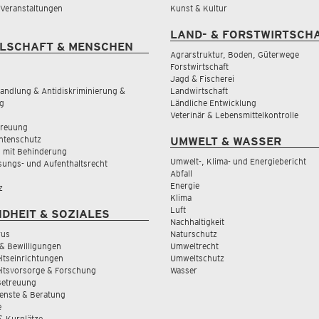
& Veranstaltungen
Kunst & Kultur
LAND- & FORSTWIRTSCH
LSCHAFT & MENSCHEN
Agrarstruktur, Boden, Güterwege
Forstwirtschaft
Jagd & Fischerei
andlung & Antidiskriminierung &
Landwirtschaft
g
Ländliche Entwicklung
Veterinär & Lebensmittelkontrolle
treuung
tenschutz
UMWELT & WASSER
 mit Behinderung
Umwelt-, Klima- und Energiebericht
sungs- und Aufenthaltsrecht
Abfall
Energie
z
Klima
Luft
DHEIT & SOZIALES
Nachhaltigkeit
rus
Naturschutz
& Bewilligungen
Umweltrecht
tseinrichtungen
Umweltschutz
itsvorsorge & Forschung
Wasser
Betreuung
ienste & Beratung
e
 & Kurplätze