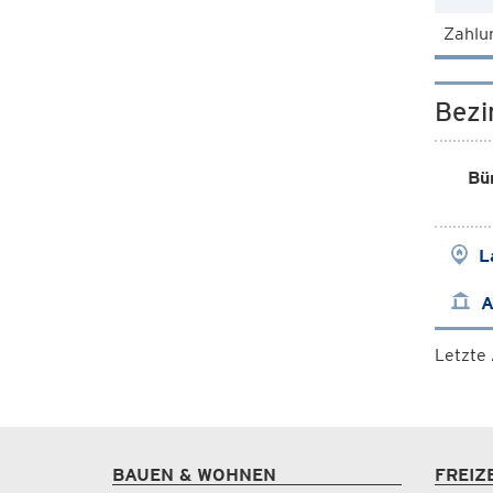
Zahlu
Bezi
Bü
L
A
Letzte
BAUEN & WOHNEN
FREIZ