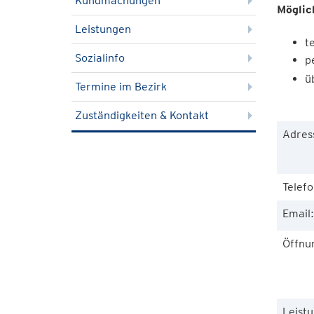
Kundmachungen
Möglic
Leistungen
t
Sozialinfo
p
ü
Termine im Bezirk
Zuständigkeiten & Kontakt
Adres
Telefo
Email:
Öffnu
Leist