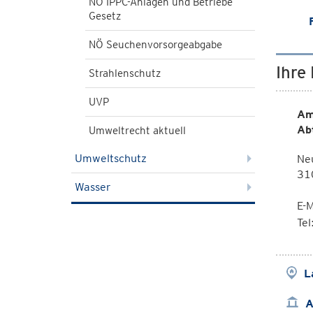
NÖ IPPC-Anlagen und Betriebe
Gesetz
NÖ Seuchenvorsorgeabgabe
Ihre
Strahlenschutz
UVP
Am
Ab
Umweltrecht aktuell
Umweltschutz
Ne
310
Wasser
E-M
Te
L
A