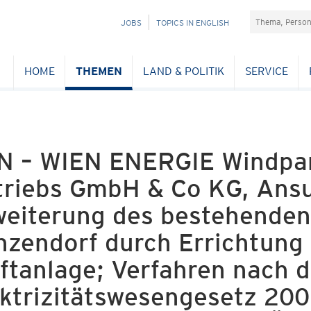
Suchefeld
NAVIGATION
JOBS
TOPICS IN ENGLISH
ÜBERSPRINGEN
HOME
THEMEN
LAND & POLITIK
SERVICE
N – WIEN ENERGIE Windpar
triebs GmbH & Co KG, Ans
weiterung des bestehenden
nzendorf durch Errichtung
aftanlage; Verfahren nach
ktrizitätswesengesetz 200