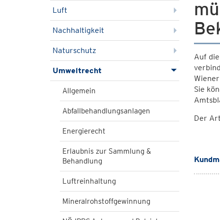
mü
Luft
Be
Nachhaltigkeit
Naturschutz
Auf die
verbin
Umweltrecht
Wiener
Sie kön
Allgemein
Amtsbla
Abfallbehandlungsanlagen
Der Art
Energierecht
Erlaubnis zur Sammlung &
Kundma
Behandlung
Luftreinhaltung
Mineralrohstoffgewinnung