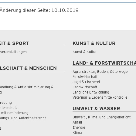
 Änderung dieser Seite: 10.10.2019
EIT & SPORT
KUNST & KULTUR
& Veranstaltungen
Kunst & Kultur
LAND- & FORSTWIRTSCH
LSCHAFT & MENSCHEN
Agrarstruktur, Boden, Güterwege
Forstwirtschaft
Jagd & Fischerei
andlung & Antidiskriminierung &
Landwirtschaft
g
Ländliche Entwicklung
Veterinär & Lebensmittelkontrolle
treuung
tenschutz
UMWELT & WASSER
 mit Behinderung
Umwelt-, Klima- und Energiebericht
sungs- und Aufenthaltsrecht
Abfall
Energie
z
Klima