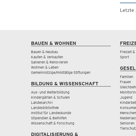
Letzte
BAUEN & WOHNEN
FREIZ
Bauen & Neubau
Freizeit 
Kaufen & Verkaufen
Sport
Sanieren & Renovieren
Wohnen & Leben
GESEL
Gemeinnützige/mildtätige Stiftungen
Familien
Frauen
BILDUNG & WISSENSCHAFT
Gleichbeh
Aus- und Weiterbildung
Monitorin
Kindergärten & Schulen
Jugend
Landesarchiv
Kinderbe
Landesbibliothek
Konsumen
Institut für Landeskunde
Menschen
Stipendien & Beihilfen
Niederlas
Wissenschaft & Forschung
Senioren
Tierschut
DIGITALISIERUNG &