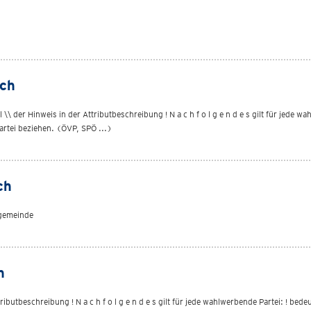
ich
er Hinweis in der Attributbeschreibung ! N a c h f o l g e n d e s gilt für jede w
artei beziehen. (ÖVP, SPÖ ...)
ch
sgemeinde
h
butbeschreibung ! N a c h f o l g e n d e s gilt für jede wahlwerbende Partei: ! bed