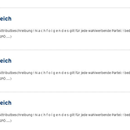
eich
ributbeschreibung ! N a c h f o l g e n d e s gilt für jede wahlwerbende Partei: ! b
SPÖ ...)
eich
ributbeschreibung ! N a c h f o l g e n d e s gilt für jede wahlwerbende Partei: ! b
SPÖ ...)
eich
ributbeschreibung ! N a c h f o l g e n d e s gilt für jede wahlwerbende Partei: ! b
SPÖ ...)