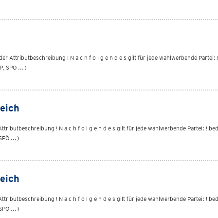
r Attributbeschreibung ! N a c h f o l g e n d e s gilt für jede wahlwerbende Partei
P, SPÖ ...)
eich
ributbeschreibung ! N a c h f o l g e n d e s gilt für jede wahlwerbende Partei: ! b
SPÖ ...)
eich
ributbeschreibung ! N a c h f o l g e n d e s gilt für jede wahlwerbende Partei: ! b
SPÖ ...)