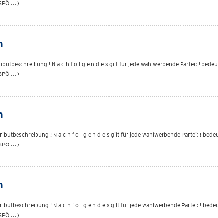
SPÖ ...)
h
utbeschreibung ! N a c h f o l g e n d e s gilt für jede wahlwerbende Partei: ! bede
SPÖ ...)
h
butbeschreibung ! N a c h f o l g e n d e s gilt für jede wahlwerbende Partei: ! bed
SPÖ ...)
h
butbeschreibung ! N a c h f o l g e n d e s gilt für jede wahlwerbende Partei: ! bed
SPÖ ...)